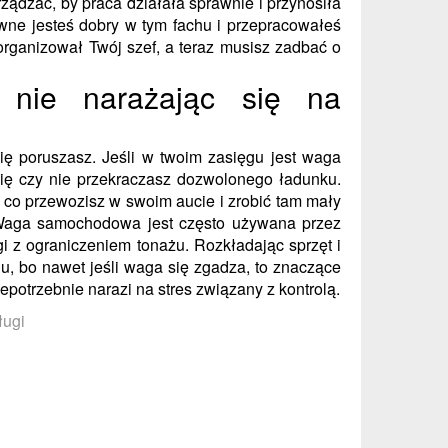
rządzać, by praca działała sprawnie i przynosiła
ewne jesteś dobry w tym fachu i przepracowałeś
 organizował Twój szef, a teraz musisz zadbać o
nie narażając się na
ę poruszasz. Jeśli w twoim zasięgu jest waga
ę czy nie przekraczasz dozwolonego ładunku.
ć co przewozisz w swoim aucie i zrobić tam mały
Waga samochodowa jest często używana przez
gi z ograniczeniem tonażu. Rozkładając sprzęt i
u, bo nawet jeśli waga się zgadza, to znaczące
iepotrzebnie narazi na stres związany z kontrolą.
ługi