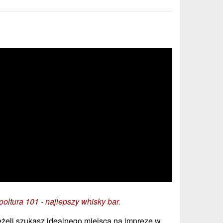
ooltura 101 - najlepszy whisky bar.
eżeli szukasz idealnego miejsca na imprezę w