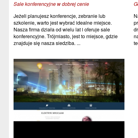
Sale konferencyjne w dobrej cenie
G
Jeżeli planujesz konferencje, zebranie lub
N
szkolenie, warto jest wybrać idealne miejsce.
p
Nasza firma działa od wielu lat i oferuje sale
d
konferencyjne. Trójmiasto, jest to miejsce, gdzie
n
znajduje się nasza siedziba. ...
te