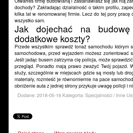
Otwarłeś firmę budowlaną i zastanawiasz się jak nią za
dochody? Zakładając działalność o takim profilu, zap
kilka lat w renomowanej firmie. Lecz do tej pory pracę
wszystko sam.
Jak dojechać na budowę 
dodatkowe koszty?
Przede wszystkim sprawdź tonaż samochodu którym si
samochodowa, przed wyjazdem możesz zorientować si
Jeśli jadąc busem zatrzyma cię policja, może sprawdzi
przegląd. Ponadto mają prawo zważyć Twój pojazd. 
służy, szczególnie w miejscach gdzie są mosty lub dro
materiały, rozmieść je równomiernie na pace samochod
obniżenie auta z jednej strony przykuje uwagę policji i n
Dodane: 2018-05-16
Kategoria: Specjalności / Inne Us