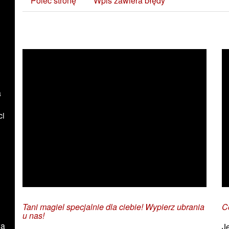
Poleć stronę
Wpis zawiera błędy
Zobacz również:
a
ci
Tani magiel specjalnie dla ciebie! Wypierz ubrania
C
u nas!
wa
J