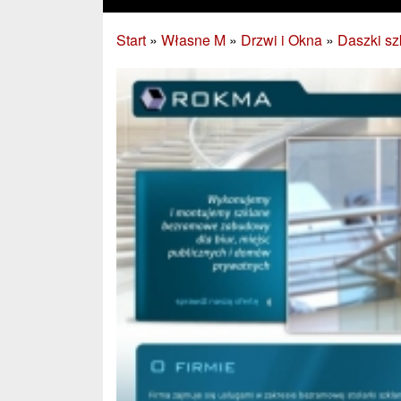
Start
»
Własne M
»
Drzwi i Okna
»
Daszki sz