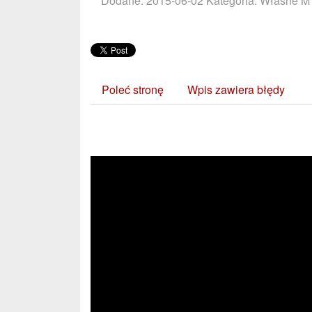
Dodane: 2015-06-02
Kategoria: Własne M 
Poleć stronę
Wpis zawiera błędy
Zobacz również: