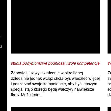
a
ci
studia podyplomowe podniosą Twoje kompetencje
W
Zdobyłeś już wykształcenie w określonej
Z
dziedzinie jednak wciąż chciałbyś wiedzieć więcej
s
i poszerzać swoje kompetencje, aby być lepszym
b
specjalistą o którego będą walczyły największe
e
firmy. Może jedn...
dz