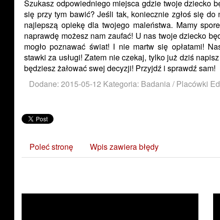
Szukasz odpowiedniego miejsca gdzie twoje dziecko bę
się przy tym bawić? Jeśli tak, koniecznie zgłoś się d
najlepszą opiekę dla twojego maleństwa. Mamy spore
naprawdę możesz nam zaufać! U nas twoje dziecko będz
mogło poznawać świat! I nie martw się opłatami! Na
stawki za usługi! Zatem nie czekaj, tylko już dziś nap
będziesz żałować swej decyzji! Przyjdź i sprawdź sam!
Dodane: 2015-05-12
Kategoria: Badania / Placówki E
Poleć stronę
Wpis zawiera błędy
Zobacz również: