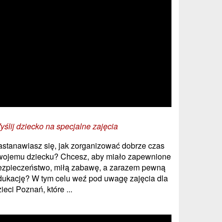
yślij dziecko na specjalne zajęcia
astanawiasz się, jak zorganizować dobrze czas
wojemu dziecku? Chcesz, aby miało zapewnione
ezpieczeństwo, miłą zabawę, a zarazem pewną
dukację? W tym celu weź pod uwagę zajęcia dla
ieci Poznań, które ...