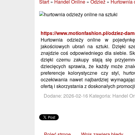
Start
»
Handel Online
»
Odzież
»
Hurtownia 
https://www.motionfashion.pl/odziez-dam
Hurtownia odzieży online w pojedynkę
jakościowych ubrań na sztuki. Dzięki sze
znajdzie coś odpowiedniego dla siebie. S
dzięki czemu zakupy stają się przyjem
dziecięcych sprawia, że każdy może zna
preferencje kolorystyczne czy styl, hur
oczekiwania nawet najbardziej wymagając
ofertą i skorzystania z doskonałych promocji
Dodane: 2026-02-16
Kategoria: Handel On
Poleć stronę
Wpis zawiera błędy