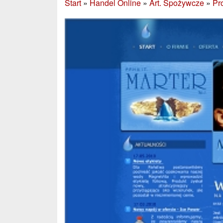
Start
»
Handel Online
»
Art. Spożywcze
»
Pr