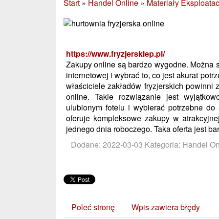
Start
»
Handel Online
»
Materiały Eksploata
https://www.fryzjersklep.pl/
Zakupy online są bardzo wygodne. Można s
internetowej i wybrać to, co jest akurat po
właściciele zakładów fryzjerskich powinni z
online. Takie rozwiązanie jest wyjątk
ulubionym fotelu i wybierać potrzebne do
oferuje kompleksowe zakupy w atrakcyjnej
jednego dnia roboczego. Taka oferta jest ba
Dodane: 2022-03-03
Kategoria: Handel On
Poleć stronę
Wpis zawiera błędy