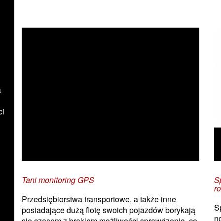
Zobacz również:
a
ci
Tani monitoring GPS
S
r
Przedsiębiorstwa transportowe, a także inne
S
posiadające dużą flotę swoich pojazdów borykają
n
się czasem z brakiem możliwości sprawdzenia, co