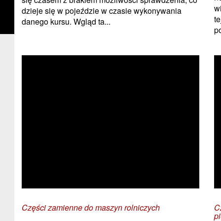
w
dzieje się w pojeździe w czasie wykonywania
t
danego kursu. Wgląd ta...
p
Części zamienne do maszyn rolniczych
C
p