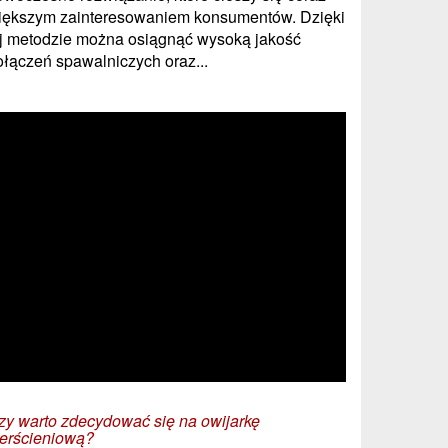
iększym zainteresowaniem konsumentów. Dzięki
ej metodzie można osiągnąć wysoką jakość
ołączeń spawalniczych oraz...
zy warto zdecydować się na owijarkę
ierścieniową?