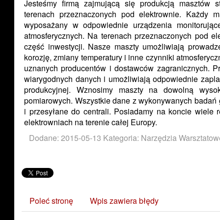
Jesteśmy firmą zajmującą się produkcją masztów st
terenach przeznaczonych pod elektrownie. Każdy ma
wyposażany w odpowiednie urządzenia monitorujące 
atmosferycznych. Na terenach przeznaczonych pod el
część inwestycji. Nasze maszty umożliwiają prowadz
korozję, zmiany temperatury i inne czynniki atmosfery
uznanych producentów i dostawców zagranicznych. P
wiarygodnych danych i umożliwiają odpowiednie zapla
produkcyjnej. Wznosimy maszty na dowolną wysok
pomiarowych. Wszystkie dane z wykonywanych badań g
i przesyłane do centrali. Posiadamy na koncie wiele r
elektrowniach na terenie całej Europy.
Dodane: 2015-05-13
Kategoria: Narzędzia Warsztatow
Poleć stronę
Wpis zawiera błędy