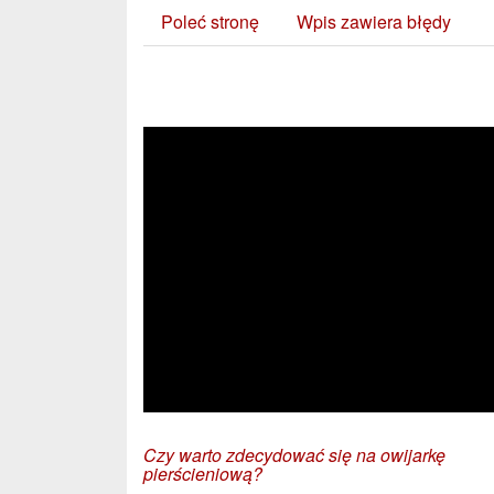
Poleć stronę
Wpis zawiera błędy
Zobacz również:
Czy warto zdecydować się na owijarkę
pierścieniową?