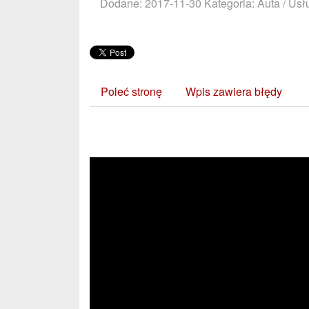
Dodane: 2017-11-30
Kategoria: Auta / Us
Poleć stronę
Wpis zawiera błędy
Zobacz również: