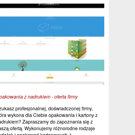
pakowania z nadrukiem - oferta firmy
zukasz profesjonalnej, doświadczonej firmy,
tóra wykona dla Ciebie opakowania i kartony z
adrukiem? Zapraszamy do zapoznania się z
aszą ofertą. Wykonujemy różnorodne rodzaje
udełek i opakowań kartonowych, t...