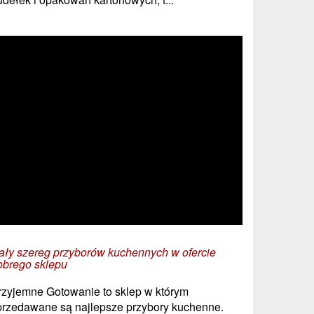
ały szereg przyborów kuchennych w ofercie
obrego sklepu
rzyjemne Gotowanie to sklep w którym
przedawane są najlepsze przybory kuchenne.