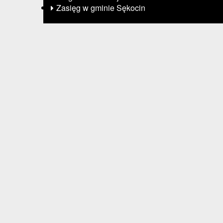
Zasięg w gminie Sękocin