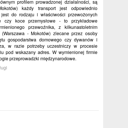
głównym profilem prowadzonej działalności, są
okotów) każdy transport jest odpowiednio
jest do rodzaju i właściwości przewożonych
ące czy koce przemysłowe - to przykładowe
mienionego przewoźnika, z kilkunastoletnim
i (Warszawa - Mokotów) zlecane przez osoby
przętu gospodarstwa domowego czy dywanów i
za, w razie potrzeby uczestniczy w procesie
iu pod wskazany adres. W wymienionej firmie
rogie przeprowadzki międzynarodowe.
ługi