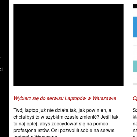
a
ci
Wybierz się do serwisu Laptopów w Warszawie
O
Twój laptop już nie działa tak, jak powinien, a
S
chciałbyś to w szybkim czasie zmienić? Jeśli tak,
k
to najlepiej, abyś zdecydował się na pomoc
n
profesjonalistów. Oni pozwolili sobie na serwis
n
laptopów Warszawa i...
p