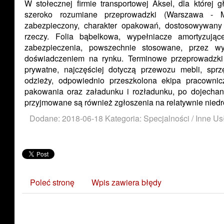
W stołecznej firmie transportowej Aksel, dla której 
szeroko rozumiane przeprowadzki (Warszawa - M
zabezpieczony, charakter opakowań, dostosowywany 
rzeczy. Folia bąbelkowa, wypełniacze amortyzuj
zabezpieczenia, powszechnie stosowane, przez wy
doświadczeniem na rynku. Terminowe przeprowadzk
prywatne, najczęściej dotyczą przewozu mebli, s
odzieży, odpowiednio przeszkolona ekipa pracownic
pakowania oraz załadunku i rozładunku, po dojechan
przyjmowane są również zgłoszenia na relatywnie nied
Dodane: 2018-06-18
Kategoria: Specjalności / Inne Us
Poleć stronę
Wpis zawiera błędy
Zobacz również: