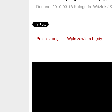
Dodane: 2019-03-18
Kategoria: Wdzięk / 
Poleć stronę
Wpis zawiera błędy
Zobacz również: