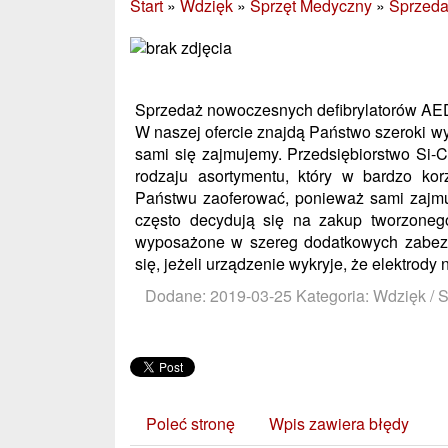
Start
»
Wdzięk
»
Sprzęt Medyczny
»
Sprzeda
Sprzedaż nowoczesnych defibrylatorów AE
W naszej ofercie znajdą Państwo szeroki w
sami się zajmujemy. Przedsiębiorstwo Si-
rodzaju asortymentu, który w bardzo ko
Państwu zaoferować, ponieważ sami zajmuj
często decydują się na zakup tworzonego
wyposażone w szereg dodatkowych zabezpi
się, jeżeli urządzenie wykryje, że elektrod
Dodane: 2019-03-25
Kategoria: Wdzięk / 
Poleć stronę
Wpis zawiera błędy