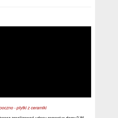
poczno - płytki z ceramiki
hcesz zrealizować udany remont w domu? W