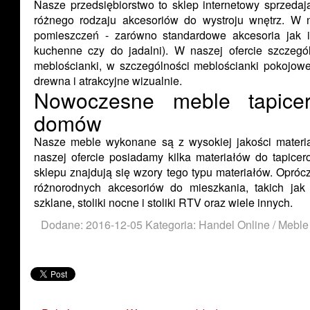
Nasze przedsiębiorstwo to sklep internetowy sprzeda
różnego rodzaju akcesoriów do wystroju wnętrz. W n
pomieszczeń - zarówno standardowe akcesoria jak
kuchenne czy do jadalni). W naszej ofercie szczegó
meblościanki, w szczególności meblościanki pokojowe
drewna i atrakcyjne wizualnie.
Nowoczesne meble tapice
domów
Nasze meble wykonane są z wysokiej jakości materi
naszej ofercie posiadamy kilka materiałów do tapicer
sklepu znajdują się wzory tego typu materiałów. Opró
różnorodnych akcesoriów do mieszkania, takich jak 
szklane, stoliki nocne i stoliki RTV oraz wiele innych.
Dodane: 2016-12-05
Kategoria: Handel Online / Meble