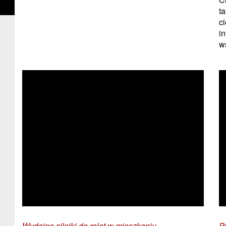
t
c
i
ws
Wydajne silniki do rolet w mieszkaniu
P