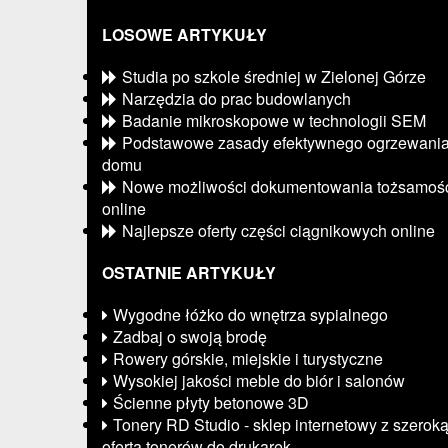
LOSOWE ARTYKUŁY
Studia po szkole średniej w Zielonej Górze
Narzędzia do prac budowlanych
Badanie mikroskopowe w technologii SEM
Podstawowe zasady efektywnego ogrzewani
domu
Nowe możliwości dokumentowania tożsamoś
online
Najlepsze oferty części ciągnikowych online
OSTATNIE ARTYKUŁY
Wygodne łóżko do wnętrza sypialnego
Zadbaj o swoją brodę
Rowery górskie, miejskie i turystyczne
Wysokiej jakości meble do biór i salonów
Ścienne płyty betonowe 3D
Tonery RD Studio - sklep internetowy z szerok
ofertą tonerów do drukarek