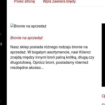
Poleć stronę
Wpis zawiera błędy
Zobacz również:
a
Bronie na sprzedaż
ci
Nasz sklep posiada różnego rodzaju bronie na
sprzedaż. W bogatym asortymencie, nasi Klienci
znajdą między innymi broń palną krótką, długą czy
długolufową. Oprócz broni, posiadamy również
niezbędne akceso...
O
ą
C