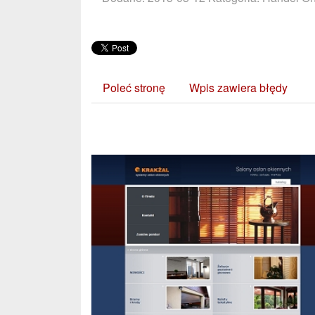
Poleć stronę
Wpis zawiera błędy
Zobacz również: