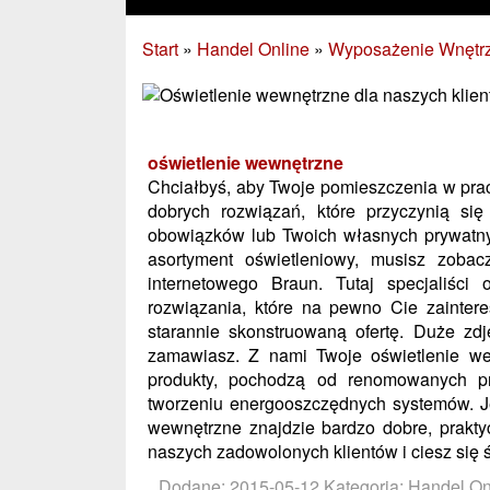
Start
»
Handel Online
»
Wyposażenie Wnętr
oświetlenie wewnętrzne
Chciałbyś, aby Twoje pomieszczenia w pra
dobrych rozwiązań, które przyczynią s
obowiązków lub Twoich własnych prywatny
asortyment oświetleniowy, musisz zobac
internetowego Braun. Tutaj specjaliści
rozwiązania, które na pewno Cie zaintere
starannie skonstruowaną ofertę. Duże zdj
zamawiasz. Z nami Twoje oświetlenie we
produkty, pochodzą od renomowanych pr
tworzeniu energooszczędnych systemów. Je
wewnętrzne znajdzie bardzo dobre, prakty
naszych zadowolonych klientów i ciesz się 
Dodane: 2015-05-12
Kategoria: Handel O