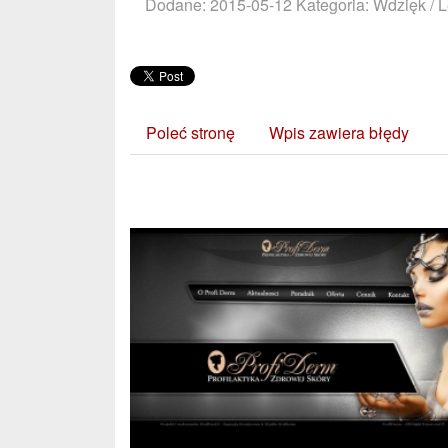
Dodane: 2015-05-12
Kategoria: Wdzięk / 
Poleć stronę
Wpis zawiera błędy
Zobacz również: