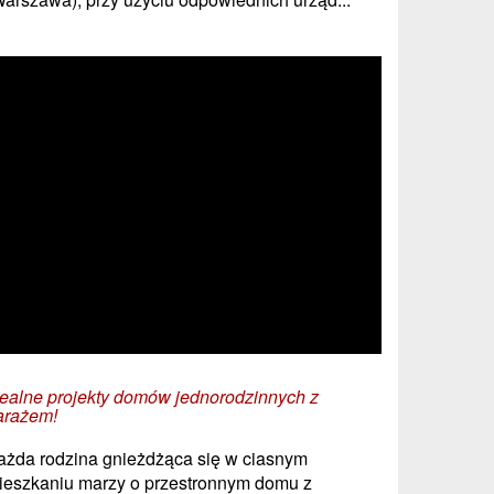
dealne projekty domów jednorodzinnych z
arażem!
ażda rodzina gnieżdżąca się w ciasnym
ieszkaniu marzy o przestronnym domu z