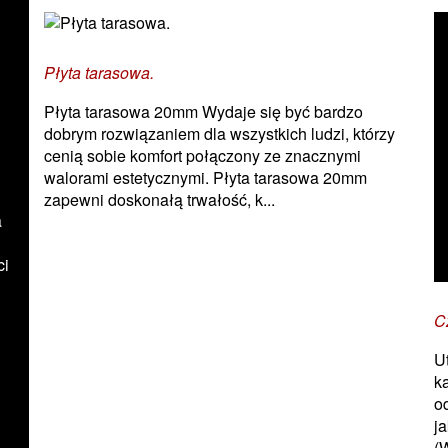
Płyta tarasowa.
Płyta tarasowa 20mm Wydaje się być bardzo
dobrym rozwiązaniem dla wszystkich ludzi, którzy
cenią sobie komfort połączony ze znacznymi
walorami estetycznymi. Płyta tarasowa 20mm
zapewni doskonałą trwałość, k...
a
ci
C
U
k
o
j
(