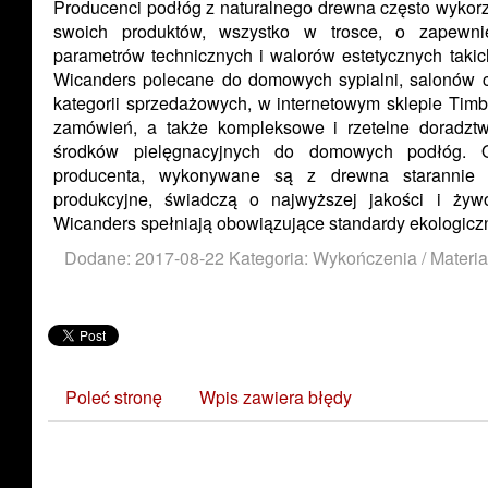
Producenci podłóg z naturalnego drewna często wykorz
swoich produktów, wszystko w trosce, o zapewni
parametrów technicznych i walorów estetycznych taki
Wicanders polecane do domowych sypialni, salonów cz
kategorii sprzedażowych, w internetowym sklepie Timbe
zamówień, a także kompleksowe i rzetelne doradztw
środków pielęgnacyjnych do domowych podłóg. 
producenta, wykonywane są z drewna starannie w
produkcyjne, świadczą o najwyższej jakości i żywo
Wicanders spełniają obowiązujące standardy ekologiczn
Dodane: 2017-08-22
Kategoria: Wykończenia / Materi
Poleć stronę
Wpis zawiera błędy
Zobacz również: