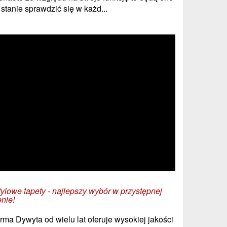
 stanie sprawdzić się w każd...
tylowe tapety - najlepszy wybór w przystępnej
enie!
irma Dywyta od wielu lat oferuje wysokiej jakości