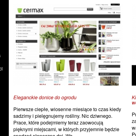
a
ci
Eleganckie donice do ogrodu
K
w
Pierwsze ciepłe, wiosenne miesiące to czas kiedy
P
sadzimy i pielęgnujemy rośliny. Nic dziwnego.
z
Prace, które podejmiemy teraz zaowocują
w
pięknymi miejscami, w których przyjemnie będzie
P
spędzać słoneczne dni. Wa...