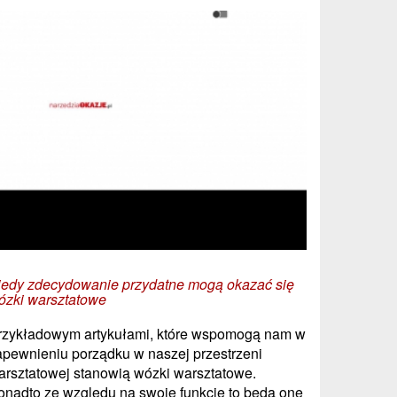
iedy zdecydowanie przydatne mogą okazać się
ózki warsztatowe
rzykładowym artykułami, które wspomogą nam w
apewnieniu porządku w naszej przestrzeni
arsztatowej stanowią wózki warsztatowe.
onadto ze względu na swoje funkcję to będą one