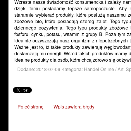
Wzrasta nasza świadomość konsumencka i zależy nam 
dzięki temu posiadamy lepsze samopoczucie. Aby n
starannie wybierać produkty, które posłużą naszemu 
zbożowe bio, które posiadają szereg zalet. Tego typ
dziennego pożywienia. Tego typu produkty zbożowe b
fosforu, cynku, potasu, witamin z grupy B. Poza tym z
idealnie oczyszczają nasz organizm z niepotrzebnych 
Ważne jest to, iż takie produkty zawierają węglowodan
dostarczają mu energii. Wśród takich produktów mamy d
Idealne produkty dla osób, które chcą zdrowo się odżywi
Dodane: 2018-07-06
Kategoria: Handel Online / Art. 
Poleć stronę
Wpis zawiera błędy
Zobacz również: