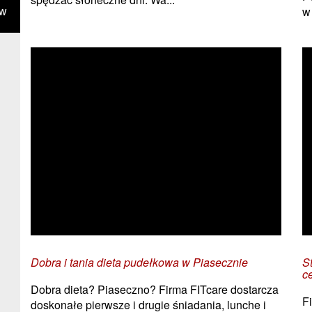
ów
w
Dobra i tania dieta pudełkowa w Piasecznie
S
c
Dobra dieta? Piaseczno? Firma FITcare dostarcza
F
doskonałe pierwsze i drugie śniadania, lunche i